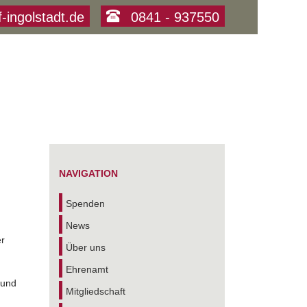
f-ingolstadt.de
0841 - 937550
,
NAVIGATION
Spenden
News
er
Über uns
Ehrenamt
 und
Mitgliedschaft