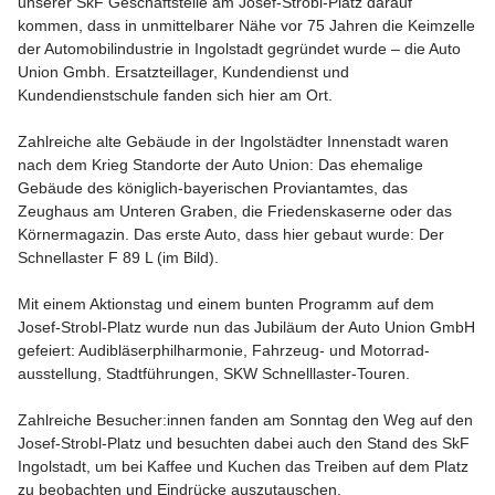
unserer SkF Geschäftstelle am Josef-Strobl-Platz darauf
kommen, dass in unmittelbarer Nähe vor 75 Jahren die Keimzelle
der Automobilindustrie in Ingolstadt gegründet wurde – die Auto
Union Gmbh. Ersatzteillager, Kundendienst und
Kundendienstschule fanden sich hier am Ort.
Zahlreiche alte Gebäude in der Ingolstädter Innenstadt waren
nach dem Krieg Standorte der Auto Union: Das ehemalige
Gebäude des königlich-bayerischen Proviantamtes, das
Zeughaus am Unteren Graben, die Friedenskaserne oder das
Körnermagazin. Das erste Auto, dass hier gebaut wurde: Der
Schnellaster F 89 L (im Bild).
Mit einem Aktionstag und einem bunten Programm auf dem
Josef-Strobl-Platz wurde nun das Jubiläum der Auto Union GmbH
gefeiert: Audibläserphilharmonie, Fahrzeug- und Motorrad-
ausstellung, Stadtführungen, SKW Schnelllaster-Touren.
Zahlreiche Besucher:innen fanden am Sonntag den Weg auf den
Josef-Strobl-Platz und besuchten dabei auch den Stand des SkF
Ingolstadt, um bei Kaffee und Kuchen das Treiben auf dem Platz
zu beobachten und Eindrücke auszutauschen.