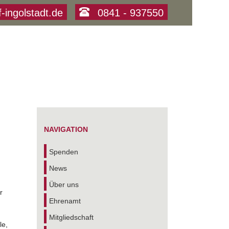
f-ingolstadt.de
0841 - 937550
NAVIGATION
Spenden
News
Über uns
r
Ehrenamt
Mitgliedschaft
le,