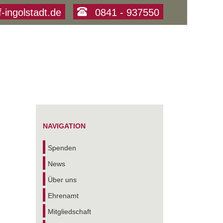
f-ingolstadt.de
0841 - 937550
NAVIGATION
Spenden
News
Über uns
Ehrenamt
Mitgliedschaft